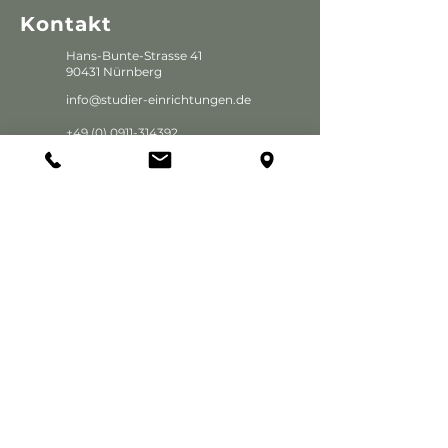
Kontakt
Hans-Bunte-Strasse 41
90431 Nürnberg
info@studier-einrichtungen.de
+49 (0) 0911-314392
Anfahrtsbeschreibung
Öffnungszeiten
Mo. - Fr.
8 - 17 Uhr
Sa.
Mit Terminvereinbarung
So.
Geschlossen